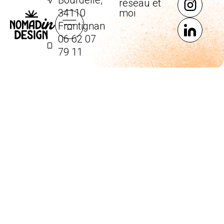
Bourdelle,
réseau et
34110
moi
Frontignan
06 62 07
79 11