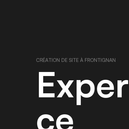
C
R
É
A
T
I
O
N
D
E
S
I
T
E
À
F
R
O
N
T
I
G
N
A
N
E
x
p
e
r
c
e