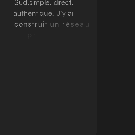
S
u
d
,
s
i
m
p
l
e
,
d
i
r
e
c
t
,
a
u
t
h
e
n
t
i
q
u
e
.
J
’
y
a
i
c
o
n
s
t
r
u
i
t
u
n
r
é
s
e
a
u
p
r
o
f
e
s
s
i
o
n
n
e
l
d
e
p
r
o
x
i
m
i
t
é
a
u
q
u
e
l
j
e
t
i
e
n
s
p
r
o
f
o
n
d
é
m
e
n
t
.
T
r
a
v
a
i
l
l
e
r
l
o
c
a
l
e
m
e
n
t
,
t
o
u
t
e
n
a
c
c
o
m
p
a
g
n
a
n
t
d
e
s
p
r
o
j
e
t
s
p
a
r
t
o
u
t
d
a
n
s
l
e
m
o
n
d
e
.