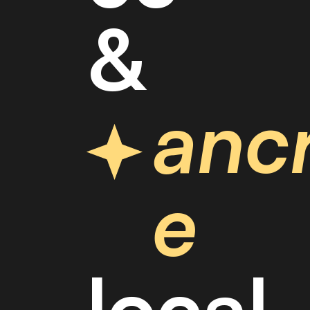
&
a
n
c
e
l
o
c
a
l