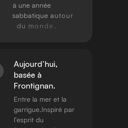
à
u
n
e
a
n
n
é
e
s
a
b
b
a
t
i
q
u
e
a
u
t
o
u
r
d
u
m
o
n
d
e
.
A
u
j
o
u
r
d
’
h
u
i
,
b
a
s
é
e
à
F
r
o
n
t
i
g
n
a
n
.
E
n
t
r
e
l
a
m
e
r
e
t
l
a
g
a
r
r
i
g
u
e
.
I
n
s
p
i
r
é
p
a
r
l
’
e
s
p
r
i
t
d
u