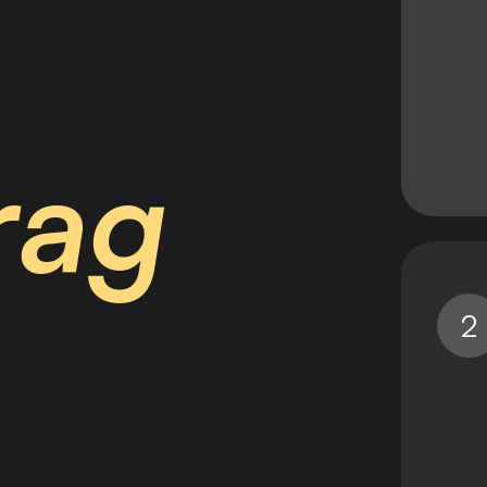
r
a
g
2