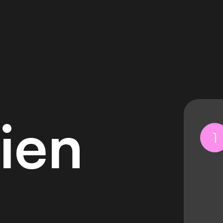
i
e
n
1