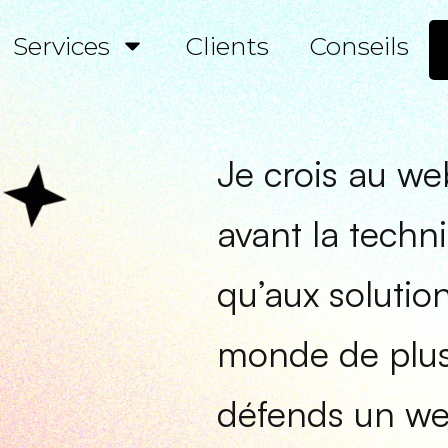
Services
Clients
Conseils
Je crois au web
avant la techn
qu’aux solutio
monde de plus 
défends un web