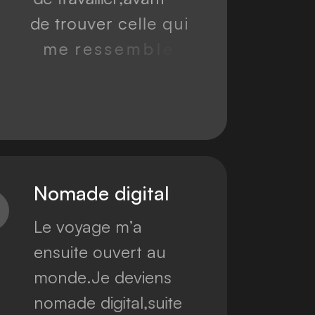
d
e
t
r
o
u
v
e
r
c
e
l
l
e
q
u
i
m
e
r
e
s
s
e
m
b
l
e
v
r
a
i
m
e
n
t
e
n
t
a
n
t
q
u
e
f
r
e
e
l
a
n
c
e
.
N
o
m
a
d
e
d
i
g
i
t
a
l
L
e
v
o
y
a
g
e
m
’
a
e
n
s
u
i
t
e
o
u
v
e
r
t
a
u
m
o
n
d
e
.
J
e
d
e
v
i
e
n
s
n
o
m
a
d
e
d
i
g
i
t
a
l
,
s
u
i
t
e