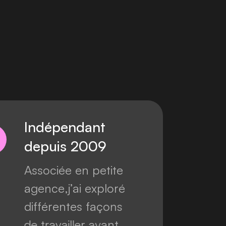
I
n
d
é
p
e
n
d
a
n
t
d
e
p
u
i
s
2
0
0
9
A
s
s
o
c
i
é
e
e
n
p
e
t
i
t
e
a
g
e
n
c
e
,
j
’
a
i
e
x
p
l
o
r
é
d
i
f
f
é
r
e
n
t
e
s
f
a
ç
o
n
s
d
e
t
r
a
v
a
i
l
l
e
r
,
a
v
a
n
t