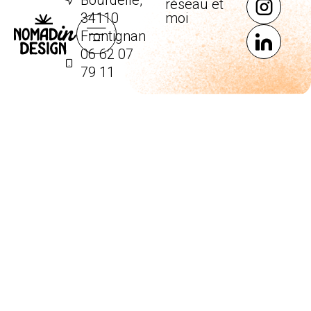
Bourdelle,
réseau et
34110
moi
Frontignan
06 62 07
79 11