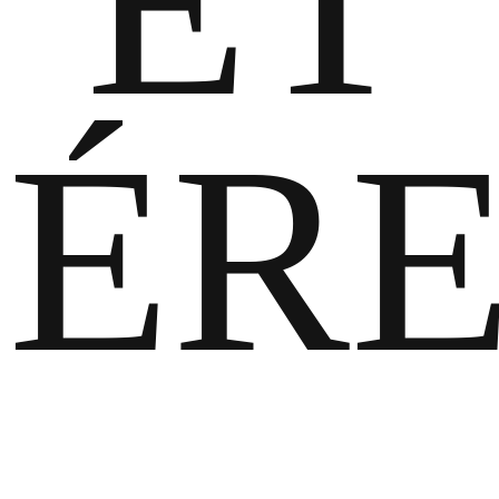
ET
FÉR